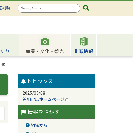
検
覧補助
索
キ
ー
ワ
ー
ド
くり
産業・文化・観光
町政情報
公園
トピックス
2025/05/08
首相官邸ホームページ
情報をさがす
組織から